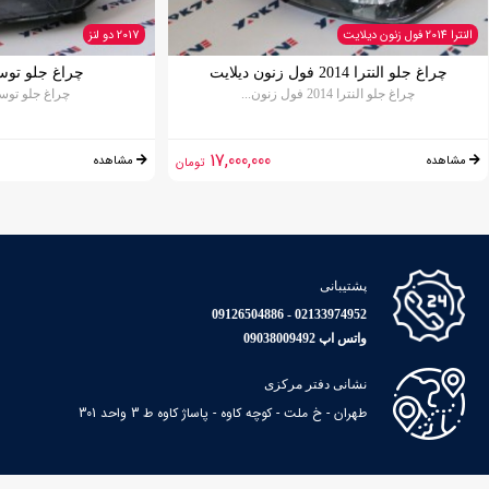
النترا 2014 فول زنون دیلایت
2017 دو لنز
چراغ جلو النترا 2014 فول زنون دیلایت
چراغ جلو توسان 2017 د
چراغ جلو النترا 2014 فول زنون...
چراغ جلو توسان 2017 د
17,000,000
مشاهده
مشاهده
تومان
پشتیبانی
02133974952 - 09126504886
واتس اپ 09038009492
نشانی دفتر مرکزی
طهران - خ ملت - کوچه کاوه - پاساژ کاوه ط 3 واحد 301