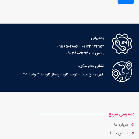
پشتیبانی
02133974952 - 09126504886
واتس اپ 09038009492
نشانی دفتر مرکزی
طهران - خ ملت - کوچه کاوه - پاساژ کاوه ط 3 واحد 301
دسترسی سریع
درباره ما
تماس با ما