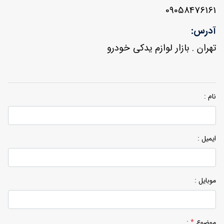
09058476161
آدرس:
تهران . بازار لوازم یدکی خودرو
نام :
ایمیل :
موبایل :
موضوع
*
: