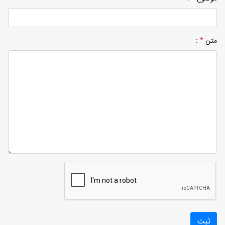
متن
*
: