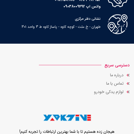
واتس اپ 09038009492
نشانی دفتر مرکزی
طهران - خ ملت - کوچه کاوه - پاساژ کاوه ط 3 واحد 301
دسترسی سریع
درباره ما
تماس با ما
لوازم یدکی خودرو
هیجان زده هستیم تا با شما بهترین ارتباطات را تجربه کنیم!