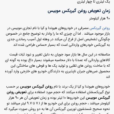
یک لیتری تا چهار لیتری
زمان تعویض روغن گیربکس موبیس
90 هزار کیلومتر
روغن گیربکس
مصرفی در خودروهای هیوندا و کیا با نام تجاری موبیس در
بازار موجود میباشد . اما آن چیزی که ما را وادار به توضیح جامع در خصوص
چگونگی تشخیص اصل از فرع آن میکند در وهله اول آسیب رساندن جدی
به گیربکس خودرهای وارداتی است که بسیار حساس طراحی شده اند
متاسفانه در این سال ها بازار سود جویان به دلیل تغییر و نبود ثبات قیمت
کالاهای وارداتی که عمدتا با دلار محاسبه میشوند بسیار داغ بوده به گونه ای
که با ساخت روغن های تقلبی و تولید پک ها و قوطی های ساختگی این
محصول ضررهای جبران ناپذیری به دارندگان خودرو های خارجی وارد آورده
اند
خودروهای هیوندا و کیا از یک برند با نام
روغن گیربکس موبیس
بر حسب
نوع گیربکسشان استفاده میکنند که حجم مورد استفاده برای
تعویض روغن
گیربکس موبیس
این خودروها 10 لیتر بوده و زمان تعویض آن هر 90 هزار
کیلومتر میباشد ، حجم روغن برای این خودرو ها از 7.1 تا 9.7 لیتر میباشد نو
نحوه صحیح شستشوی توربین گیربکس آن ها به دو روش صورت میگیرد که