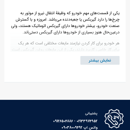
یکی از قسمت‌های مهم خودرو که وظیفهٔ انتقال نیرو از موتور به
چرخ‌ها را دارد گیربکس یا جعبه‌دنده می‌باشد. امروزه و با گسترش
صنعت خودرو، بیشتر خودروها دارای گیربکس اتوماتیک هستند، ولی
درعین‌حال هنوز بسیاری از خودروها دارای گیربکس دستی‌اند.
هر خودرو برای کار کردن نیازمند مایعات مختلفی است که هر یک
برای کار خاصی کاربرد دارند، یکی از این مایعات روغن گیربکس است
که داخل گیربکس و چرخ‌دنده‌ها ریخته می‌شود تا از استهلاک
نمایش بیشتر
زودهنگام آن جلوگیری به عمل آورد.
انواع اصلی روغن گیربکس
به روغن‌های ویژهٔ گیربکس اتوماتیک ATF میگویند که مخفف
Automatic Transmission Fluid است.
روغن‌های ویژهٔ گیربکس دستی را MTF میگویند که مخفف Manual
Transmission Fluid است.
پشتیبانی
02133974952 - 09126504886
برای درک بهتر تفاوت این دو نوع روان کننده در ابتدا تفاوت بین این
واتس اپ 09038009492