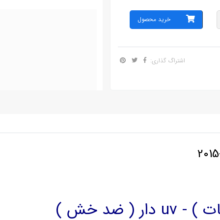
خرید محصول
اشتراگ گذاری:
( ضد خش )