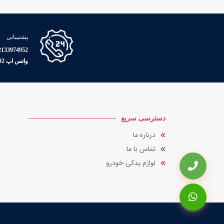
پشتیبانی
33974952 - 09126504886
واتس اپ 09038009492
دسترسی سریع
درباره ما
تماس با ما
لوازم یدکی خودرو