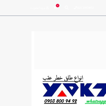
0
ورود/عضویت
021-33974952