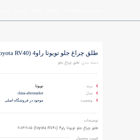
دسته بندی محصولات
فروشگاه
وبلاگ
درباره ما
تماس با
طلق چراغ جلو تویوتا راو4 (toyota RV40) 2013-2015
دسته بندی:
طلق چراغ جلو
برند:
تویوتا
مدل:
china-aftermarket
وضعیت:
موجود در فروشگاه اصلی
توضیحات
طلق چراغ جلو تویوتا راو4 (toyota RV40) 2013-2015
قیمت محصول