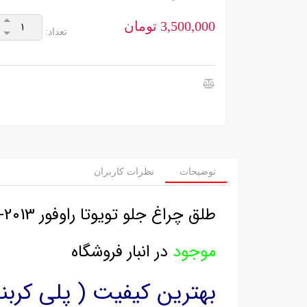
3,500,000 تومان
تعداد:
توضیحات
نظرات کاربران
طلق چراغ جلو تویوتا راوفور 2013-2015
موجود
در انبار فروشگاه
بهترین کیفیت ( پلی کربنات ) - uv دار 