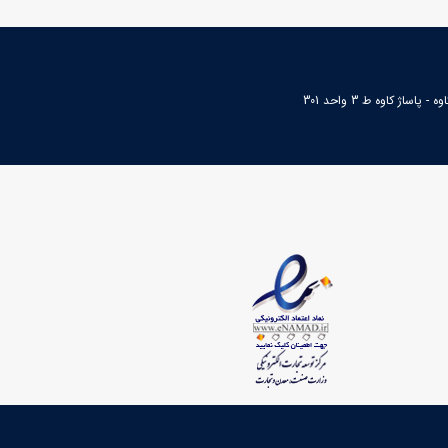
ساژ کاوه ط 3 واحد 301