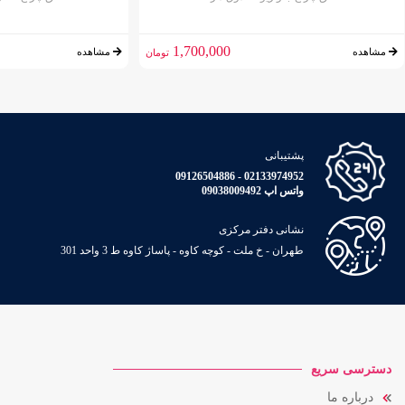
1,700,000
مشاهده
مشاهده
تومان
پشتیبانی
02133974952 - 09126504886
واتس اپ 09038009492
نشانی دفتر مرکزی
طهران - خ ملت - کوچه کاوه - پاساژ کاوه ط 3 واحد 301
دسترسی سریع
درباره ما