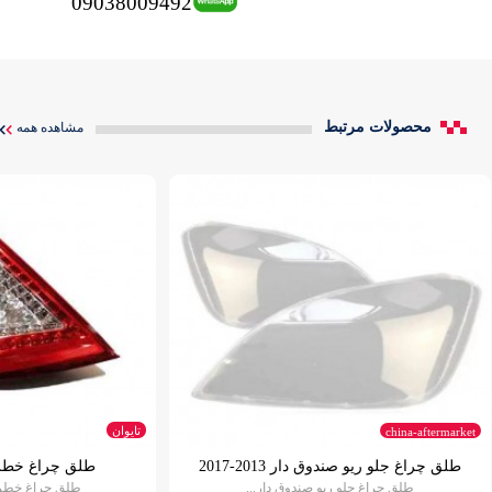
09038009492
محصولات مرتبط
مشاهده همه
تایوان
china-aftermarket
طلق چراغ جلو ریو صندوق دار 2013-2017
طلق چراغ خطر ع
طلق چراغ جلو ریو صندوق دار...
طلق چراغ خطر ع