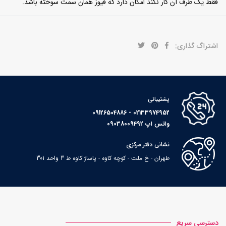
فقط یک طرف آن کار نکند امکان دارد که فیوز همان سمت سوخته باشد.
اشتراگ گذاری:
پشتیبانی
02133974952 - 09126504886
واتس اپ 09038009492
نشانی دفتر مرکزی
طهران - خ ملت - کوچه کاوه - پاساژ کاوه ط 3 واحد 301
دسترسی سریع