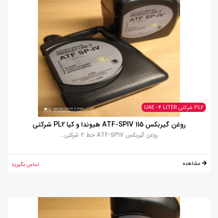
PL2 شرکتی UAE - 4 LITER
روغن گیربکس ATF-SPIV 115 هیوندا و کیا PL2 شرکتی
روغن گیربکس ATF-SPIV خط 2 شرکتی...
مشاهده
تماس بگیرید