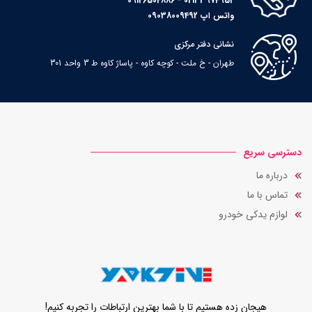
02133974952 - 09126504886
واتس اپ 09038009492
نشانی دفتر مرکزی
طهران - خ ملت - کوچه کاوه - پاساژ کاوه ط 3 واحد 301
دسترسی سریع
درباره ما
تماس با ما
لوازم یدکی خودرو
هیجان زده هستیم تا با شما بهترین ارتباطات را تجربه کنیم!