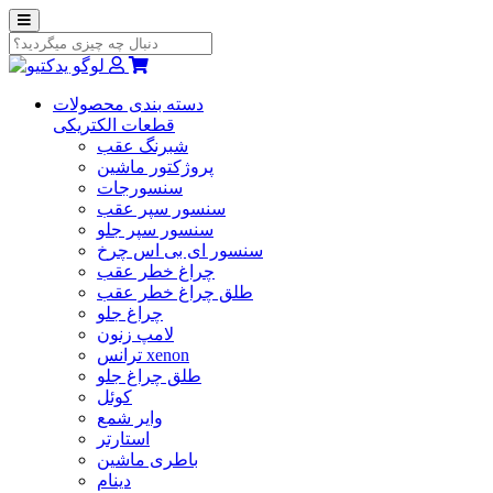
دسته بندی محصولات
قطعات الکتریکی
شبرنگ عقب
پروژکتور ماشین
سنسورجات
سنسور سپر عقب
سنسور سپر جلو
سنسور ای بی اس چرخ
چراغ خطر عقب
طلق چراغ خطر عقب
چراغ جلو
لامپ زنون
ترانس xenon
طلق چراغ جلو
کوئل
وایر شمع
استارتر
باطری ماشین
دینام