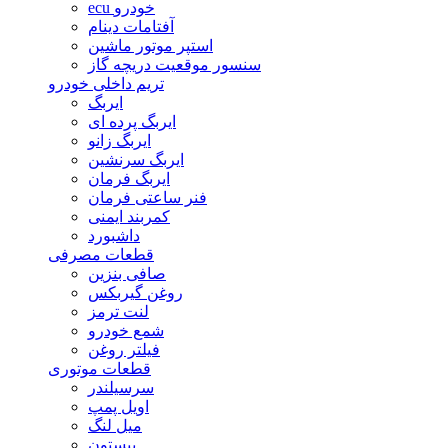
ecu خودرو
آفتامات دینام
استپر موتور ماشین
سنسور موقعیت دریچه گاز
تریم داخلی خودرو
ایربگ
ایربگ پرده ای
ایربگ زانو
ایربگ سرنشین
ایربگ فرمان
فنر ساعتی فرمان
کمربند ایمنی
داشبورد
قطعات مصرفی
صافی بنزین
روغن گیربکس
لنت ترمز
شمع خودرو
فیلتر روغن
قطعات موتوری
سرسیلندر
اویل پمپ
میل لنگ
پیستون