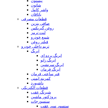
پیستون
شاتون
واشر کامل
یاتاقان
قطعات مصرفی
صافی بنزین
روغن گیربکس
لنت ترمز
شمع خودرو
فیلتر روغن
تریم داخلی خودرو
ایربگ
ایربگ پرده ای
ایربگ زانو
ایربگ سرنشین
ایربگ فرمان
فنر ساعتی فرمان
کمربند ایمنی
داشبورد
قطعات الکتریکی
شبرنگ عقب
پروژکتور ماشین
سنسورجات
سنسور سپر عقب