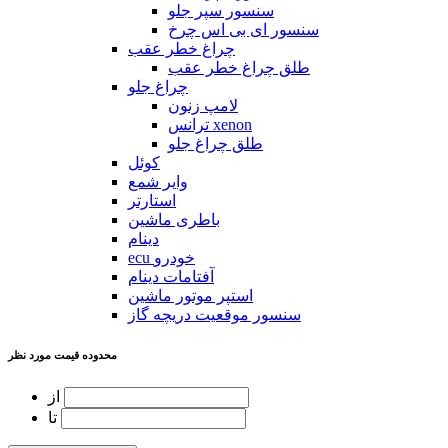
سنسور سپر جلو
سنسور ای بی اس چرخ
چراغ خطر عقب
طلق چراغ خطر عقب
چراغ جلو
لامپ زنون
ترانس xenon
طلق چراغ جلو
کوئل
وایر شمع
استارتر
باطری ماشین
دینام
ecu خودرو
آفتامات دینام
استپر موتور ماشین
سنسور موقعیت دریچه گاز
محدوده قیمت مورد نظر
از
تا