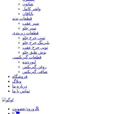
شاتون
واشر کامل
یاتاقان
قطعات بدنه
سپر عقب
سپر جلو
قطعات زیربندی
توپی چرخ جلو
بلبرینگ چرخ جلو
توپی چرخ عقب
بوش طبق جلو
قطعات گیربکسی
لیوردنده
روغن گیربکس
صافی گیربکس
فروشگاه
وبلاگ
درباره ما
تماس با ما
ورود/عضویت
0