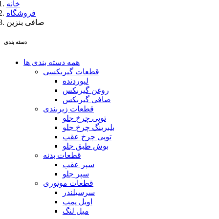
خانه
فروشگاه
صافی بنزین
دسته بندی
همه دسته بندی ها
قطعات گیربکسی
لیوردنده
روغن گیربکس
صافی گیربکس
قطعات زیربندی
توپی چرخ جلو
بلبرینگ چرخ جلو
توپی چرخ عقب
بوش طبق جلو
قطعات بدنه
سپر عقب
سپر جلو
قطعات موتوری
سرسیلندر
اویل پمپ
میل لنگ