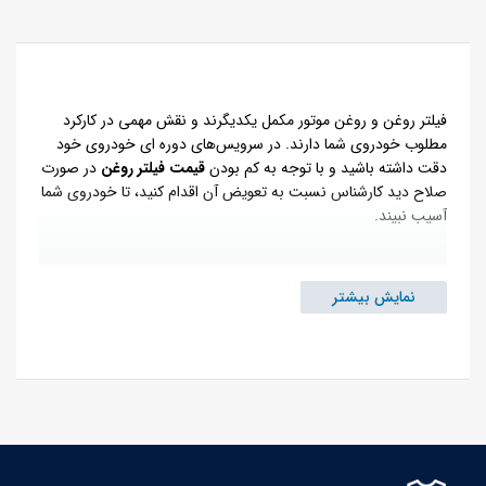
فیلتر روغن و روغن موتور مکمل یکدیگرند و نقش مهمی در کارکرد
مطلوب خودروی شما دارند. در سرویس‌های دوره ای خودروی خود
دقت داشته باشید و با توجه به کم بودن
قیمت فیلتر روغن
در صورت
صلاح دید کارشناس نسبت به تعویض آن اقدام کنید، تا خودروی شما
آسیب نبیند.
فیلتر روغن چیست؟
نمایش بیشتر
موتور خودرو به هنگام روشن شدن و کارکردن دما و حرارت بالایی
دارد. برای کاهش دما و روغن کاری قطعات داخلی از روغن موتور
استفاده می‌شود. به هنگام گردش روغن در موتور ذرات ناخالص و
آلودگی‌ها نیز شسته شده و با روغن موتور ترکیب می‌شوند. فیلتر
روغن موتور سبب جداسازی این ذرات از روغن می‌شود و روغن تمیز
را برای گردش دوباره در موتور آماده می‌کند. فیلتر روغن نقش مهمی
در سلامت موتور، پیستون ها و سیلندر دارد. فیلتر روغن استوانه ای
شکل است و در مسیر ورودی روغن قرار می‌گیرد.