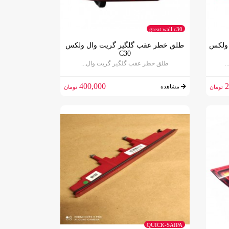
great wall c30
 ولکس
طلق خطر عقب گلگیر گریت وال ولکس
C30
.
طلق خطر عقب گلگیر گریت وال...
400,000
2
مشاهده
تومان
تومان
QUICK-SAIPA