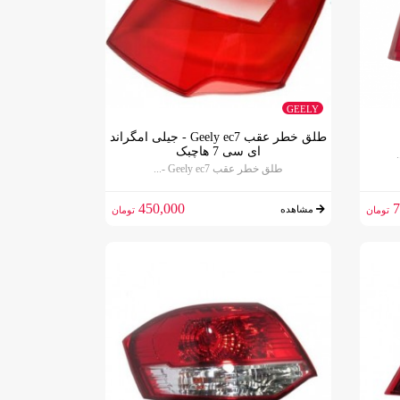
GEELY
طلق خطر عقب Geely ec7 - جيلی امگراند
ای سی 7 هاچبک
طلق خطر عقب Geely ec7 -...
450,000
7
مشاهده
تومان
تومان