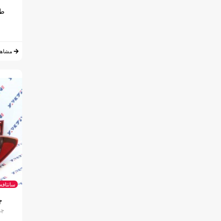
طل
مشاهد
سانتافه 017
چ
چرا