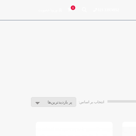
0
021-33974952
ورود/عضویت
انتخاب بر اساس: