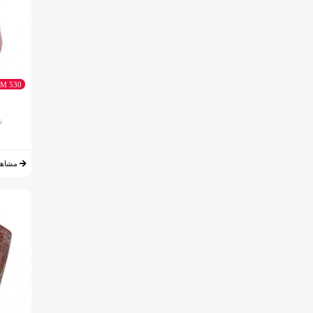
MVM 530 ت
ن
مشاهد