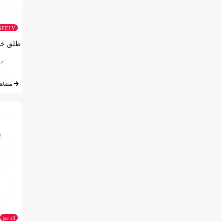
GEELY
جیلی 
مشاهد
jac s3