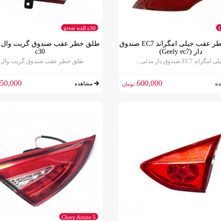
great wall c30
طلق خطر عقب جيلی امگراند EC7 صندوق
طلق خطر عقب صندوق گریت وال
دار (Geely ec7)
c30
امگراند EC7 صندوق دار مدلی...
طلق خطر عقب صندوق گریت وال..
50,000
600,000
ه
مشاهده
تومان
Chery Arrizo 5