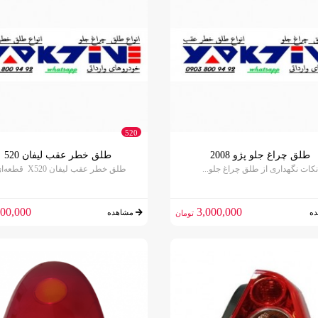
520
طلق چراغ جلو پژو 2008
طلق خطر عقب لیفان 520
نکات نگهداری از طلق چراغ جلو...
طلق خطر عقب لیفان X520 قطعه‌ای...
00,000
3,000,000
ه
مشاهده
تومان