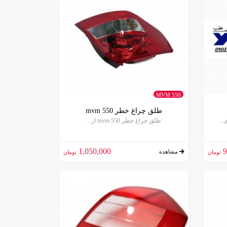
MVM 550
طلق چراغ خطر mvm 550
طلق چراغ خطر mvm 550 از...
1,050,000
9
مشاهده
تومان
تومان