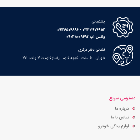
پشتیبانی
02133974952 - 09126504886
واتس اپ 09038009492
نشانی دفتر مرکزی
طهران - خ ملت - کوچه کاوه - پاساژ کاوه ط 3 واحد 301
دسترسی سریع
درباره ما
تماس با ما
لوازم یدکی خودرو