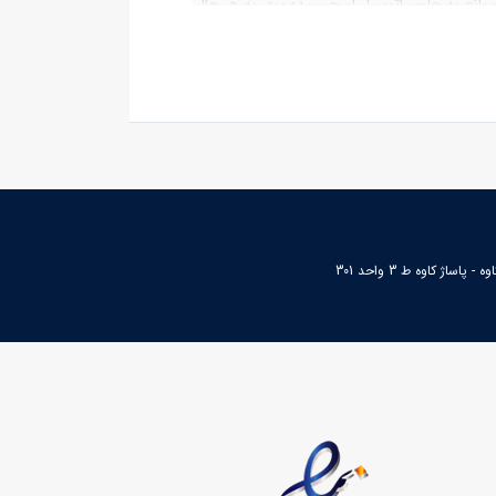
وانع به جلوی اتومبیل او چسبیده بود. به هر حال
جلوی ماشین خود نصب کند.
ن سپر خودروها از جنس آهن و سرب ساخته
زنگ زدگی) و وزن زیادتری داشتند و فشار زیادی
موارد عامل اصلی مرگ و میر عابرین پیاده بودند.
م خالی از ایراد نبودند. این سپرها برخلاف
ت چندانی از خودرو داشته باشند.
ساژ کاوه ط 3 واحد 301
پر باز شود. امروزه سپر خودروها باید به لحاظ