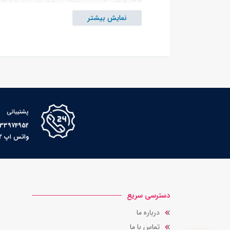
البتّه طراحی این سپر چندان سخت هم نبود چرا که 
او متوجه شد که وجود همین تکه آهن مانع از آسیب
نمایش بیشتر
سپر یکی از جمله لوازم یدکی خودرو است که اگر 
می‌شدند.
حفاظت از بدنه خودرو تنها فایده این نوع سپرها
به جلوبندی خودروها وارد می‌کردند.
افزون بر موارد فوق، سپرهای فلزی در هنگام تصادف ن
پشتیبانی
از این رو، رفته رفته سپرهای پلاستیک فلز و پس از
سپرهای فلزی بیش از اندازه انعطاف پذیر بودند و 
974952 - 09126504886
واتس اپ 09038009492
مشکلات متعدد سپر ماشین از یک سو و توجه به مسئل
اصول آیرودینامیک از استانداردهای لازم برخوردار با
دسترسی سریع
درباره ما
تماس با ما