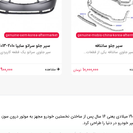
genuine-oem-korea-aftermarket
genuine-mobis-china-korea-after
سپر جلو سانتافه
سپر جلو سراتو سایپا 2010-2013
پر جلوی سانتافه یکی از قطعات...
سپر جلوی سراتو یک قطعه کاربردی..
,900,000
10,000,000
ه
مشاهده
تومان
سپر ماشین قدمتی بیش از یک قرن دارد. در سال 1901 میلادی یعنی 16 سال پس از ساختن نخستین خودر
 خودرو در دنیا را طراحی کرد.