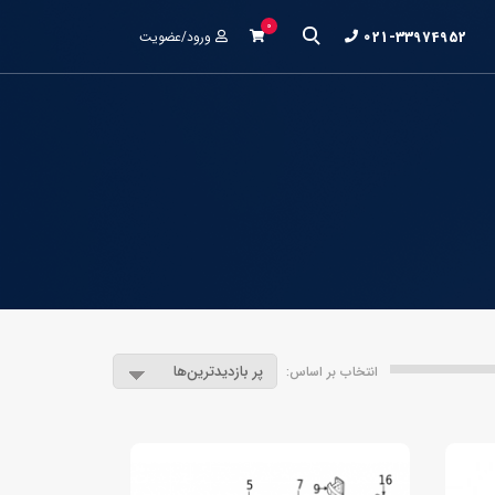
0
021-33974952
ورود/عضویت
انتخاب بر اساس: