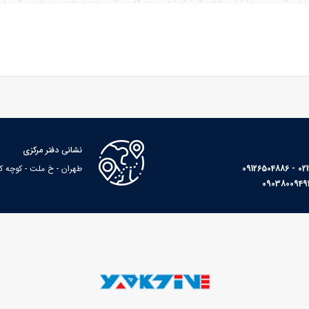
نخستین سپر دنیا در واقع یک تکه آهن بود که در اثر برخورد خودروی فردریک به م
 زیاد به اتومبیلش شده و تصمیم گرفت تا برای اولین بار یک صفحه آهنی را در 
تصادف نکنید معمولا طول عمری به اندازه بدنه خودروی شما خواهد داشت. نخستی
 محسوب می‌شد چراکه سپرهای فلزی مراحل ساخت سخت تر، طول عمر کمتر (به دلیل 
یز آسیب‌های زیادی به عابران پیاده و سایر خودروها وارد می‌کردند و در بی شمار 
نشانی دفتر مرکزی
 آن سپرهای تمام پلاستیک جایگزین مدل‌های پیشین شدند. البته سپرهای پلاستیکی ه
در برابر ضربات آسیب شدیدی می‌دیدند. بنابراین این سپرها هم نمی تواستند حفاظ
02133
طهران - خ ملت - کوچه کاوه - پا
ه زیبایی خودرو از سوی دیگر موجب شد تا پای تکنولوژی و علوم جدید به طراحی س
شند.