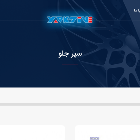
 ما
سپر جلو