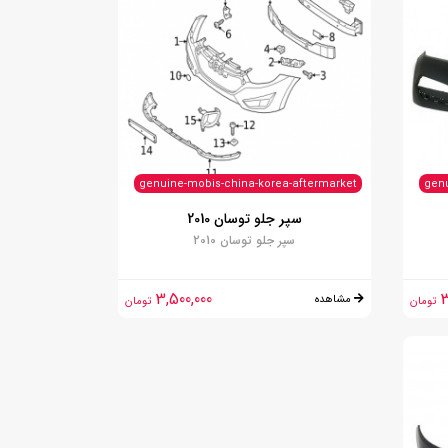
genuine-mobis-china-korea-aftermarket
genu
سپر جلو توسان 2010
سپر جلو توسان 2010
3,500,000
3
مشاهده
تومان
تومان