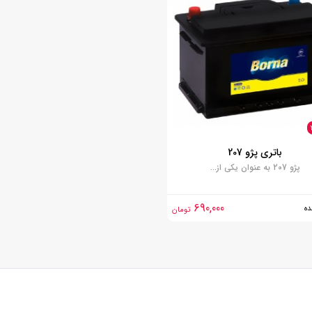
باتری پژو 207
پژو 207 به عنوان یکی از...
690,000
ه
تومان