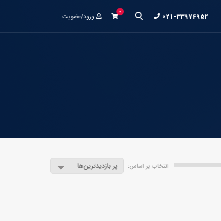
0
021-33974952
ورود/عضویت
انتخاب بر اساس: