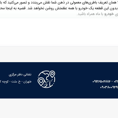
 همان تعریف باطری‌های معمولی در ذهن شما نقش می‌بندد و تصور می‌کنید که بات
 و بدون این قطعه یک خودرو با همه عظمتش روشن نخواهد شد. قضیه به اینجا محدو
ی خودرو
با ماه همراه باشید.
شدن خودرو بدون وجود آن امکان پذیر نیست. باتری پس از روشن شدن تا زمان
انباره عمل می‌کند.
 به صحت آن دقت کنید زیرا هر گونه نقص در عملکرد آن سبب صدمه به قسمت‌های د
عمول ظرفیت باتری خودروها برابر با 12 ولت و 60 آمپر است و ظرفیت به عواملی چون مقدار الکترولیت، قدرت ا
نشانی دفتر مرکزی
02133
طهران - خ ملت - کوچه کاوه - پا
نقضا دارد و پس از گذشت مدتی خراب می‌شود. اگر هریک از علائم زیر را در خودر
شن نمی‌شود.
 نیز روشن نمی شود.
تری به باتری هستید.