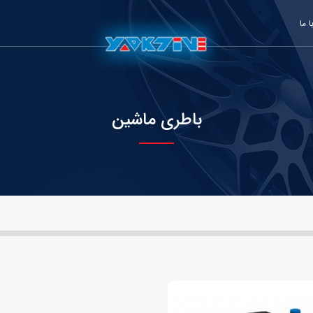
 ما
باطری ماشین