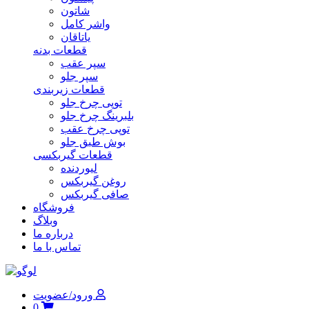
شاتون
واشر کامل
یاتاقان
قطعات بدنه
سپر عقب
سپر جلو
قطعات زیربندی
توپی چرخ جلو
بلبرینگ چرخ جلو
توپی چرخ عقب
بوش طبق جلو
قطعات گیربکسی
لیوردنده
روغن گیربکس
صافی گیربکس
فروشگاه
وبلاگ
درباره ما
تماس با ما
ورود/عضویت
0