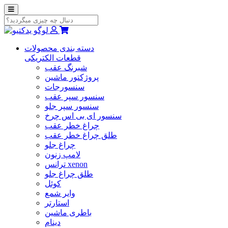
دسته بندی محصولات
قطعات الکتریکی
شبرنگ عقب
پروژکتور ماشین
سنسورجات
سنسور سپر عقب
سنسور سپر جلو
سنسور ای بی اس چرخ
چراغ خطر عقب
طلق چراغ خطر عقب
چراغ جلو
لامپ زنون
ترانس xenon
طلق چراغ جلو
کوئل
وایر شمع
استارتر
باطری ماشین
دینام