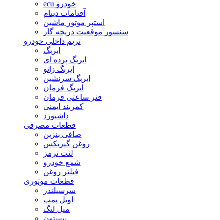
ecu خودرو
آفتامات دینام
استپر موتور ماشین
سنسور موقعیت دریچه گاز
تریم داخلی خودرو
ایربگ
ایربگ پرده ای
ایربگ زانو
ایربگ سرنشین
ایربگ فرمان
فنر ساعتی فرمان
کمربند ایمنی
داشبورد
قطعات مصرفی
صافی بنزین
روغن گیربکس
لنت ترمز
شمع خودرو
فیلتر روغن
قطعات موتوری
سرسیلندر
اویل پمپ
میل لنگ
پیستون