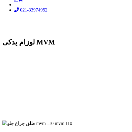
021-33974952
لوزام یدکی MVM
mvm 110