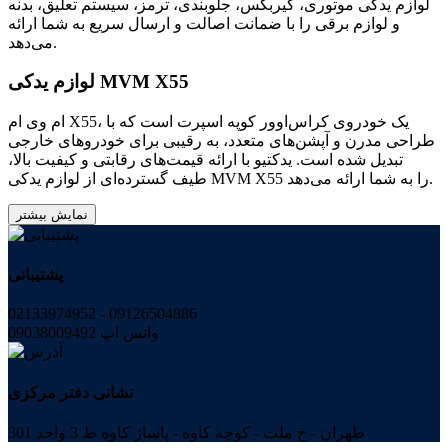
لوازم یدکی موتوری، گیربکس، جلوبندی، ترمز، سیستم تعلیق، بدنه
و لوازم برقی را با ضمانت اصالت و ارسال سریع به شما ارائه
می‌دهد.
لوازم یدکی MVM X55
ام وی ام X55، یک خودروی کراس‌اوور کوپه اسپرت است که با
طراحی مدرن و آپشن‌های متعدد، به رقیبی برای خودروهای خارجی
تبدیل شده است. یدکتیو با ارائه قیمت‌های رقابتی و کیفیت بالا،
طیف گسترده‌ای از لوازم یدکی MVM X55 را به شما ارائه می‌دهد.
نمایش بیشتر
پشتیبانی
02133974952 - 09126504886
واتس اپ 09038009492
نشانی دفتر مرکزی
طهران - خ ملت - کوچه کاوه - پاساژ کاوه ط 3 واحد 301