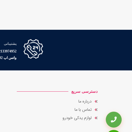
پشتیبانی
33974952 - 09126504886
واتس اپ 09038009492
دسترسی سریع
درباره ما
تماس با ما
لوازم یدکی خودرو