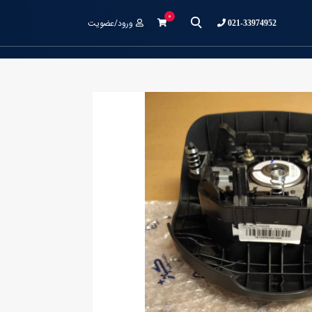
0
ورود/عضویت
021-33974952