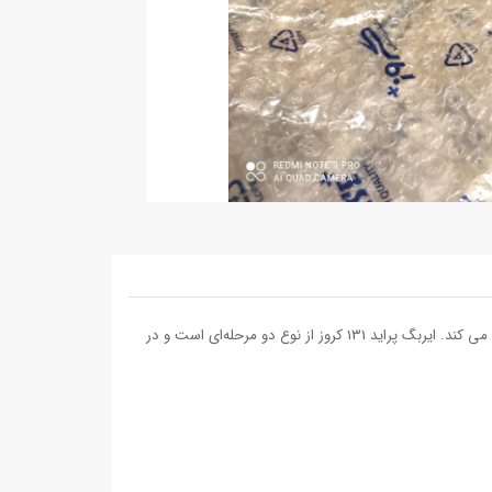
ایربگ فرمان پراید 131 یکی از مهم‌ترین تجهیزات ایمنی است که در صورت برخورد شدید در تصادفات، از سر و گردن راننده در برابر ضربه محافظت می کند. ایربگ پراید 131 کروز از نوع دو مرحله‌ای است و در