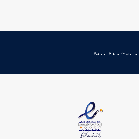
ساژ کاوه ط 3 واحد 301