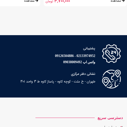
3,700,000
مشاهده
مشاهده
تومان
پشتیبانی
02133974952 - 09126504886
واتس اپ 09038009492
نشانی دفتر مرکزی
طهران - خ ملت - کوچه کاوه - پاساژ کاوه ط 3 واحد 301
دسترسی سریع