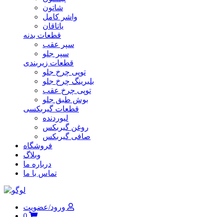
شاتون
واشر کامل
یاتاقان
قطعات بدنه
سپر عقب
سپر جلو
قطعات زیربندی
توپی چرخ جلو
بلبرینگ چرخ جلو
توپی چرخ عقب
بوش طبق جلو
قطعات گیربکسی
لیوردنده
روغن گیربکس
صافی گیربکس
فروشگاه
وبلاگ
درباره ما
تماس با ما
ورود/عضویت
0