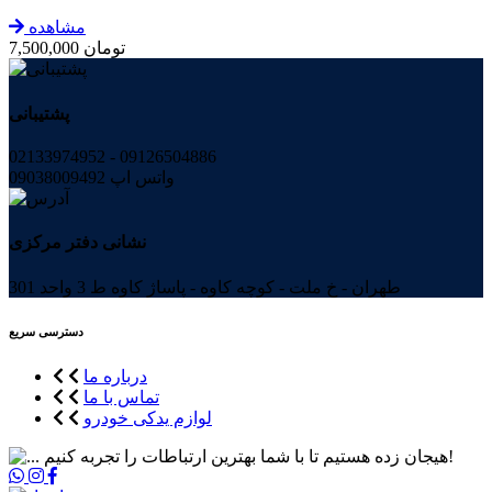
مشاهده
تومان
7,500,000
پشتیبانی
02133974952 - 09126504886
واتس اپ 09038009492
نشانی دفتر مرکزی
طهران - خ ملت - کوچه کاوه - پاساژ کاوه ط 3 واحد 301
دسترسی سریع
درباره ما
تماس با ما
لوازم یدکی خودرو
هیجان زده هستیم تا با شما بهترین ارتباطات را تجربه کنیم!