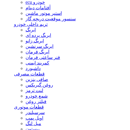
ecu خودرو
آفتامات دینام
استپر موتور ماشین
سنسور موقعیت دریچه گاز
تریم داخلی خودرو
ایربگ
ایربگ پرده ای
ایربگ زانو
ایربگ سرنشین
ایربگ فرمان
فنر ساعتی فرمان
کمربند ایمنی
داشبورد
قطعات مصرفی
صافی بنزین
روغن گیربکس
لنت ترمز
شمع خودرو
فیلتر روغن
قطعات موتوری
سرسیلندر
اویل پمپ
میل لنگ
پیستون