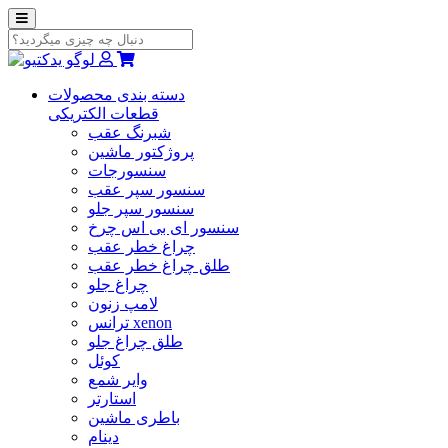
دسته بندی محصولات
قطعات الکتریکی
شبرنگ عقب
پروژکتور ماشین
سنسورجات
سنسور سپر عقب
سنسور سپر جلو
سنسور ای بی اس چرخ
چراغ خطر عقب
طلق چراغ خطر عقب
چراغ جلو
لامپ زنون
ترانس xenon
طلق چراغ جلو
کوئل
وایر شمع
استارتر
باطری ماشین
دینام