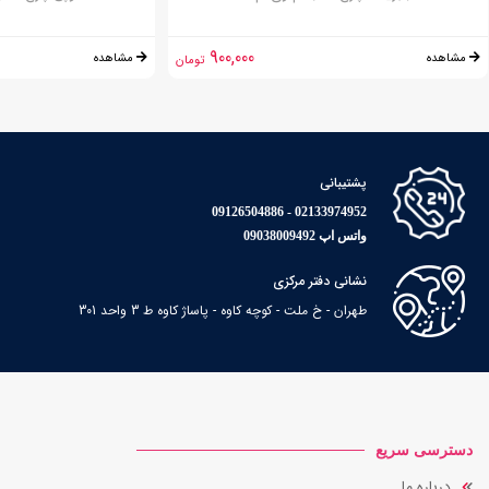
900,000
مشاهده
مشاهده
تومان
پشتیبانی
02133974952 - 09126504886
واتس اپ 09038009492
نشانی دفتر مرکزی
طهران - خ ملت - کوچه کاوه - پاساژ کاوه ط 3 واحد 301
دسترسی سریع
درباره ما