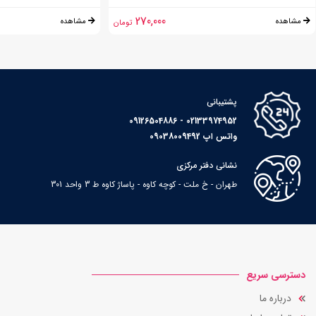
270,000
مشاهده
مشاهده
تومان
پشتیبانی
02133974952 - 09126504886
واتس اپ 09038009492
نشانی دفتر مرکزی
طهران - خ ملت - کوچه کاوه - پاساژ کاوه ط 3 واحد 301
دسترسی سریع
درباره ما