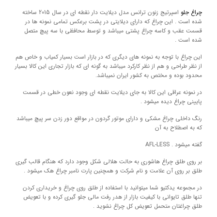
چراغ جلو
اسپرتیج زنون ترانس مدل دیلایت دار نقطه ای در سال 2015 ساخته
شده است . این چراغ که دارای دیلایتی در پشت برعکس تمامی نمونه ها در
قسمت عقب و کاسه چراغ پشتی میباشد و توسط محافظی با سه پیچ متصل
شده است .
این چراغ با توجه به نمونه های دیگری که در بازار است بسیار کمیاب و خاص هم
از نظر طراحی و هم از نظر کارکرد میباشد به گونه ای که بازار تجاری این کالا بسیار
محدود بوده و مختص به کشور ایران نمیباشد.
در نمونه عراقی این کالا به جای دیلایت نقطه ای وجود نعون خطی در قسمت
پایینی چراغ دیده میشود .
رنگ داخلی چراغ مشکی و دارای موتور گردون در مواقع دور زدن سر پیچ میباشد
که به اصطلاح به آن
گفته میشود . AFL-LESS
بر روی طلق چراغ هاشوری به حالت هلالی شکل وجود دارد که هنگام قالب گیری
طلق بر روی آن علامت و نام شرکت و همچنین پارت نامبر چراغ هک میشود .
در مجموعه یدکتیو شما میتوانید با استفاده از طلق روی چراغ و خریداری کردن
تنها طلق تایوانی با کیفیت بازار از هدر رفت مالی جلو گیری کرده و با تعویض
طلق چراغتان متحمل تعویض کل چراغ نشوید .