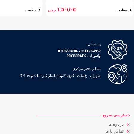
1,000,000
مشاهده
مشاهده
تومان
پشتیبانی
02133974952 - 09126504886
واتس اپ 09038009492
نشانی دفتر مرکزی
طهران - خ ملت - کوچه کاوه - پاساژ کاوه ط 3 واحد 301
دسترسی سریع
درباره ما
تماس با ما