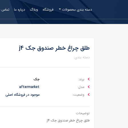
دسته بندی محصولات
فروشگاه
وبلاگ
درباره ما
تماس با
طلق چراغ خطر صندوق جک j4
دسته بندی:
برند:
جک
مدل:
aftermarket
وضعیت:
موجود در فروشگاه اصلی
توضیحات
طلق چراغ خطر صندوق جک j4