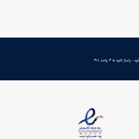
ساژ کاوه ط 3 واحد 301