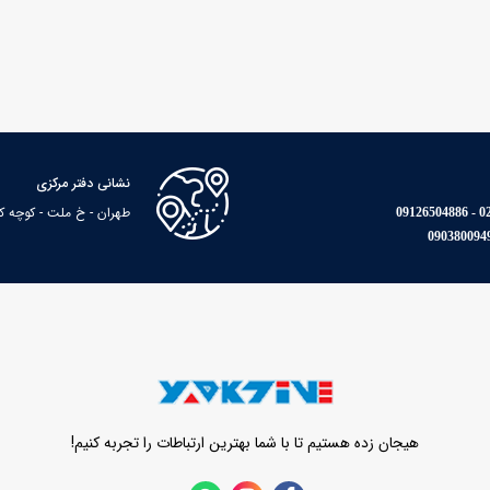
نشانی دفتر مرکزی
طهران - خ ملت - کوچه کاوه - پا
021
هیجان زده هستیم تا با شما بهترین ارتباطات را تجربه کنیم!