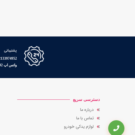
پشتیبانی
33974952 - 09126504886
واتس اپ 09038009492
دسترسی سریع
درباره ما
تماس با ما
لوازم یدکی خودرو