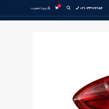
0
021-33974952
ورود/عضویت