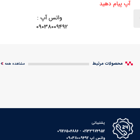
آپ پیام دهید
واتس آپ :
09038009492
محصولات مرتبط
مشاهده همه
پشتیبانی
02133974952 - 09126504886
واتس اپ 09038009492