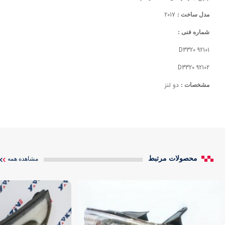
2017
مدل ساخت :
شماره فنی :
92101 D3320
92102 D3320
دو لنز
مشخصات :
محصولات مرتبط
مشاهده همه