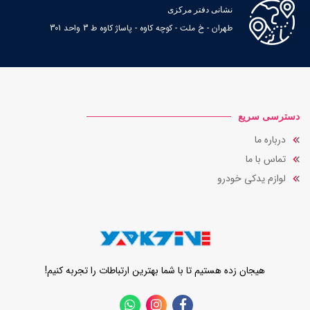
نشانی دفتر مرکزی
طهران - خ ملت - کوچه کاوه - پاساژ کاوه ط 3 واحد 301
دسترسی سریع
درباره ما
تماس با ما
لوازم یدکی خودرو
هیجان زده هستیم تا با شما بهترین ارتباطات را تجربه کنیم!