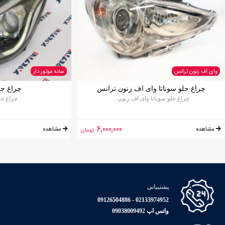
وای اف زنون ترانس
ساده موتور دار
چراغ جلو سوناتا وای اف زنون ترانس
چراغ جل
چراغ جلو سوناتا وای اف زنون...
چراغ جل
6,000,000
مشاهده
مشاهده
تومان
پشتیبانی
02133974952 - 09126504886
واتس اپ 09038009492