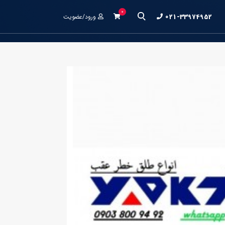
0
021-33974952
ورود/عضویت