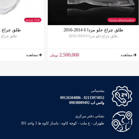
mvm 110
china-aftermarket
طلق چراغ جلو مزدا 6 2014-2016
طلق چراغ جلو 10
طلق چراغ جلو مزدا 6 2014-2016
طلق چراغ جلو 10
2,500,000
مشاهده
مشاهده
تومان
پشتیبانی
02133974952 - 09126504886
واتس اپ 09038009492
نشانی دفتر مرکزی
طهران - خ ملت - کوچه کاوه - پاساژ کاوه ط 3 واحد 301