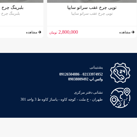
توپی چرخ عقب سراتو سایپا
بلبرینگ چرخ جلو 33
توپی چرخ عقب سراتو سایپا
بلبرینگ چرخ جلو 33
2,800,000
مشاهده
مشاهده
تومان
پشتیبانی
02133974952 - 09126504886
واتس اپ 09038009492
نشانی دفتر مرکزی
طهران - خ ملت - کوچه کاوه - پاساژ کاوه ط 3 واحد 301