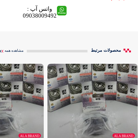
واتس آپ :
09038009492
محصولات مرتبط
مشاهده همه
ALA BRAND
ALA BRAND