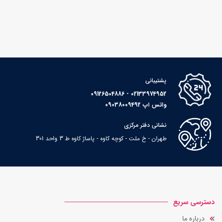
پشتیبانی
02133974952 - 09126504886
واتس اپ 09038009492
نشانی دفتر مرکزی
طهران - خ ملت - کوچه کاوه - پاساژ کاوه ط 3 واحد 301
دسترسی سریع
درباره ما