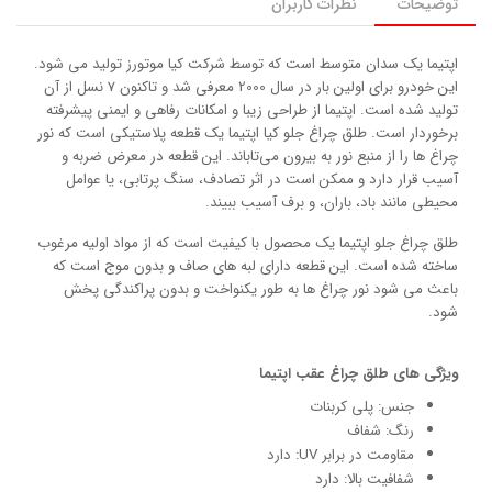
توضیحات
نظرات کاربران
اپتیما یک سدان متوسط ​​است که توسط شرکت کیا موتورز تولید می شود.
این خودرو برای اولین بار در سال 2000 معرفی شد و تاکنون 7 نسل از آن
تولید شده است. اپتیما از طراحی زیبا و امکانات رفاهی و ایمنی پیشرفته
برخوردار است. طلق چراغ جلو کیا اپتیما یک قطعه پلاستیکی است که نور
چراغ ها را از منبع نور به بیرون می‌تاباند. این قطعه در معرض ضربه و
آسیب قرار دارد و ممکن است در اثر تصادف، سنگ پرتابی، یا عوامل
محیطی مانند باد، باران، و برف آسیب ببیند.
طلق چراغ جلو اپتیما یک محصول با کیفیت است که از مواد اولیه مرغوب
ساخته شده است. این قطعه دارای لبه های صاف و بدون موج است که
باعث می شود نور چراغ ها به طور یکنواخت و بدون پراکندگی پخش
شود.
ویژگی های طلق چراغ عقب اپتیما
جنس: پلی کربنات
رنگ: شفاف
مقاومت در برابر UV: دارد
شفافیت بالا: دارد