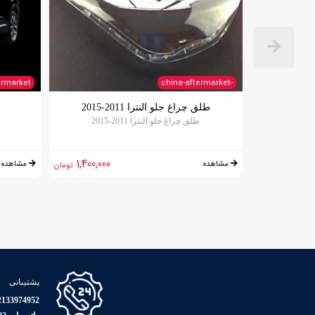
ermarket
-china-aftermarket
طلق چراغ جلو النترا 2011-2015
طلق چراغ جلو النترا 2011-2015
1,400,000
1,600,000
مشاهده
مشاهده
تومان
تومان
پشتیبانی
33974952 - 09126504886