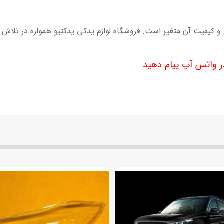
لو کیا سورنتو 2012 بسته به نوع و کیفیت آن متغیر است. فروشگاه لوازم یدکی یدکتیو همو
 واتس آپ پیام دهید