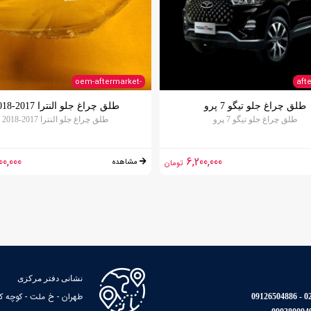
-oem-aftermarket
aft
طلق چراغ جلو تیگو 7 پرو
طلق چراغ جلو النترا 2017-2018
طلق چراغ جلو تیگو 7 پرو
طلق چراغ جلو النترا 2017-2018
00,000
6,200,000
مشاهده
تومان
نشانی دفتر مرکزی
طهران - خ ملت - کوچه کاوه - پا
021