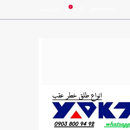
0
ورود/عضویت
021-33974952