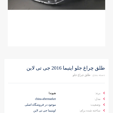
طلق چراغ جلو اپتیما 2016 جی تی لاین
دسته بندی:
طلق چراغ جلو
برند:
هیوندا
مدل:
china-aftermarket
وضعیت:
موجود در فروشگاه اصلی
ساخته شده برای:
اوپتیما جی تی لاین