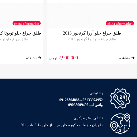
china-aftermarket
china-aftermarket
طلق چراغ جلو آزرا گرنجور 2013
طلق چراغ جلو تویوتا کرولا 2014-2016 فو
طلق چراغ جلو آزرا گرنجور 2013
طلق چراغ جلو تویوتا کرولا 4
2,900,000
مشاهده
مشاهده
تومان
پشتیبانی
02133974952 - 09126504886
واتس اپ 09038009492
نشانی دفتر مرکزی
طهران - خ ملت - کوچه کاوه - پاساژ کاوه ط 3 واحد 301