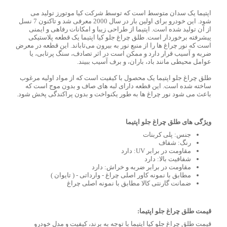
اپتیما یک سدان متوسط ​​است که توسط شرکت کیا موتورز تولید می
شود. این خودرو برای اولین بار در سال 2000 معرفی شد و تاکنون 7 نسل
از آن تولید شده است. اپتیما از طراحی زیبا و امکانات رفاهی و ایمنی
پیشرفته برخوردار است. طلق چراغ جلو کیا اپتیما یک قطعه پلاستیکی
است که نور چراغ ها را از منبع نور به بیرون می‌تاباند. این قطعه در معرض
ضربه و آسیب قرار دارد و ممکن است در اثر تصادف، سنگ پرتابی، یا
عوامل محیطی مانند باد، باران، و برف آسیب ببیند.
طلق چراغ جلو اپتیما یک محصول با کیفیت است که از مواد اولیه مرغوب
ساخته شده است. این قطعه دارای لبه های صاف و بدون موج است که
باعث می شود نور چراغ ها به طور یکنواخت و بدون پراکندگی پخش شود.
ویژگی های طلق چراغ جلو اپتیما
جنس: پلی کربنات
رنگ: شفاف
مقاومت در برابر UV: دارد
شفافیت بالا: دارد
مقاومت در برابر ضربه و خراش: دارد
مطابق با نمونه کاور اصلی چراغ - وارداتی - ( تایوان )
ضمانت گارنتی کالا مطابق با نمونه اصلی چراغ
قیمت طلق چراغ جلو اپتیما:
قیمت طلق چراغ جلو کیا اپتیما با توجه به برند، کیفیت و مدل خودرو