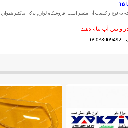
طلق چراغ جلو نیسان آلتیما ۲۰۱۳ تا ۱۵ بسته به نوع و کیفیت آن متغیر است. فروشگاه لوازم یدک
 واتس آپ پیام دهید
09038