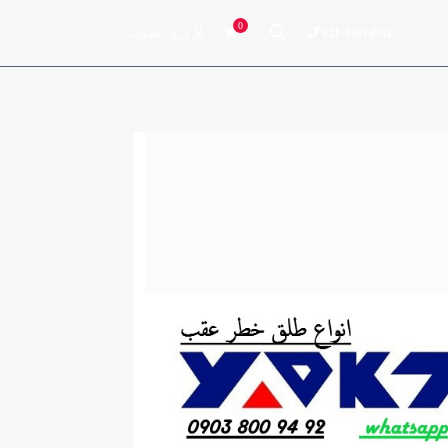
0
021-33974952
ورود/عضویت