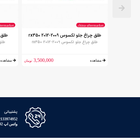
ftermarket
china-aftermarket
طلق چراغ جلو لکسوس 2009-2012 rx350
طلق چر
طلق چراغ جلو لکسوس 2009-2012 rx350
طلق چ
3,500,000
1,800,0
مشاهده
مشاهده
تومان
تومان
پشتیبانی
33974952 - 09126504886
واتس اپ 09038009492