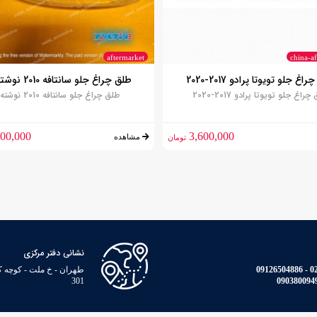
aftermarket
china-a
اغ جلو تویوتا پرادو 2017-2020
طلق چراغ جلو سانتافه 2010 نوشته دار
راغ جلو تویوتا پرادو 2017-2020
طلق چراغ جلو سانتافه 2010 نوشته...
800,000
3,600,000
مشاهده
تومان
نشانی دفتر مرکزی
021
301